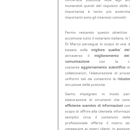
munendoli quindi del
requisito della 
importanza è tanto più avvertit
importanti sono gli interessi coinvolti.
Fermo restando questo obiettivo 
accomuna tutto il notariato italiano, lo
Di Marco persegue lo scopo di una di
basata sulla
migliore qualita` dei
attraverso il
miglioramento de
comunicazione
con la clien
costante
aggiornamento scientifico
de
collaboratori, l’elaborazione di proc
uniformi tali da consentire la
riduzio
istruzione delle pratiche.
Siamo impegnati in modo parti
elaborazione di strumenti che co
efficiente scambio di informazioni
con 
scopo di offrire alla clientela informazi
semplici circa il contenuto dell
professionale offerta: il nostro ob
conseguire ai nostri clienti, in aggiun