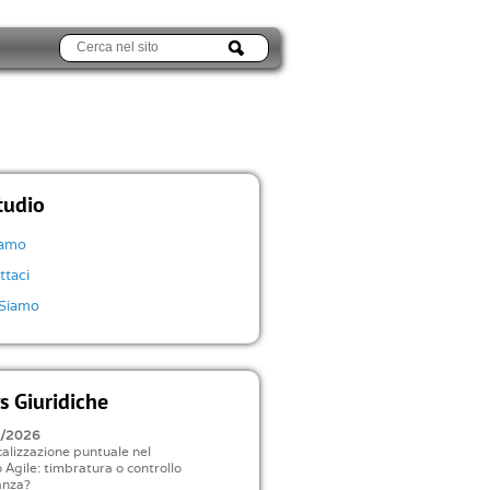
tudio
iamo
ttaci
Siamo
 Giuridiche
8/2026
alizzazione puntuale nel
 Agile: timbratura o controllo
anza?