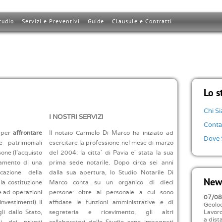
tudio
Servizi e Preventivi
Guide
Clausule e Contratti
Lo s
Chi S
I NOSTRI SERVIZI
Conta
a per
affrontare
Il notaio Carmelo Di Marco ha iniziato ad
Dove 
 patrimoniali
esercitare la professione nel mese di marzo
one (l’acquisto
del 2004: la citta` di Pavia e` stata la sua
viamento di una
prima sede notarile. Dopo circa sei anni
icazione della
dalla sua apertura, lo Studio Notarile Di
News
la costituzione
Marco conta su un organico di dieci
e ad operazioni
persone: oltre al personale a cui sono
07/0
investimenti). Il
affidate le funzioni amministrative e di
Geoloc
li dallo Stato,
segreteria e ricevimento, gli altri
Lavoro
a dist
i dei privati
collaboratori dello Studio sono impegnati