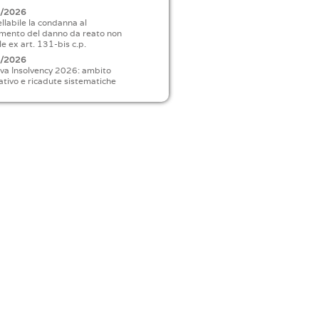
8/2026
llabile la condanna al
imento del danno da reato non
le ex art. 131-bis c.p.
8/2026
iva Insolvency 2026: ambito
ativo e ricadute sistematiche