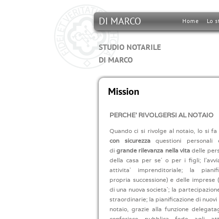
DI MARCO
Home
Lo s
STUDIO NOTARILE
DI MARCO
Mission
PERCHE' RIVOLGERSI AL NOTAIO
Quando ci si rivolge al notaio, lo si f
con sicurezza
questioni personali e
di
grande rilevanza nella vita
delle pers
della casa per se´ o per i figli; l’av
attivita` imprenditoriale; la pianif
propria successione) e delle imprese (
di una nuova societa`; la partecipazion
straordinarie; la pianificazione di nuovi 
notaio, grazie alla funzione delegatag
conferisce pubblica fede agli att