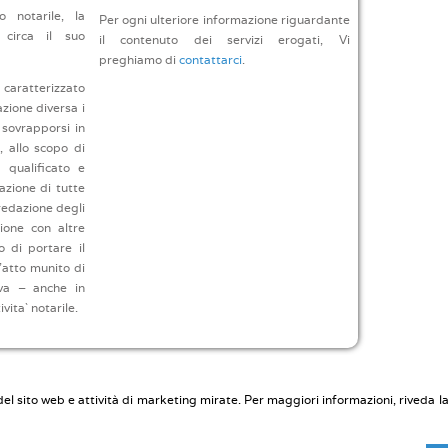
o notarile, la
Per ogni ulteriore informazione riguardante
circa il suo
il contenuto dei servizi erogati, Vi
preghiamo di
contattarci
.
 caratterizzato
zione diversa i
a sovrapporsi in
 allo scopo di
 qualificato e
tazione di tutte
 redazione degli
zione con altre
o di portare il
l’atto munito di
iva – anche in
vita` notarile.
i del sito web e attività di marketing mirate. Per maggiori informazioni, riveda l
Di Marco
283623030