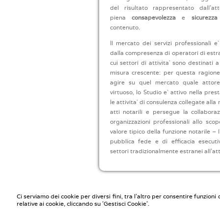
del risultato rappresentato dall’att
piena
consapevolezza
e
sicurezza
contenuto.
Il mercato dei servizi professionali e`
dalla compresenza di operatori di estra
cui settori di attivita` sono destinati 
misura crescente: per questa ragione,
agire su quel mercato quale attore
virtuoso, lo Studio e` attivo nella pres
le attivita` di consulenza collegate alla
atti notarili e persegue la collabora
organizzazioni professionali allo scop
valore tipico della funzione notarile – 
pubblica fede e di efficacia esecut
settori tradizionalmente estranei all’atti
Ci serviamo dei cookie per diversi fini, tra l'altro per consentire funzion
Notaio Carmelo Di Marco - Studio Notarile 
relative ai cookie, cliccando su 'Gestisci Cookie'.
Via Washington, 88 20146 Milano - Tel. 0