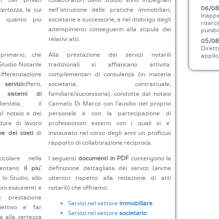
06/0
certezza
, la cui
nell’istruzione delle pratiche immobiliari,
Inappe
a quanto più
societarie e successorie, e nel disbrigo degli
risarc
adempimenti conseguenti alla stipula dei
punibi
relativi atti.
05/0
Dirett
primario, che
Alla prestazione dei servizi notarili
applic
 Studio Notarile
tradizionali si affiancano attivita`
fferenziazione
complementari di consulenza (in materia
 servizi
offerti,
societaria, contrattuale,
i sistemi di
familiare/successoria), condotte dal notaio
tela, il
Carmelo Di Marco con l’ausilio del proprio
l notaio e dei
personale e con la partecipazione di
edure di lavoro
professionisti esterni con i quali si e`
ne dei costi
di
instaurato nel corso degli anni un proficuo
rapporto di collaborazione reciproca.
colare nella
I seguenti
documenti in PDF
contengono la
nsentano
il piu`
definizione dettagliata dei servizi (anche
lo Studio, allo
ulteriori rispetto alla redazione di atti
oni esaurienti e
notarili) che offriamo:
a prestazione
Servizi nel settore
immobiliare
iettivo e` far
Servizi nel settore
societario
ta alla certezza