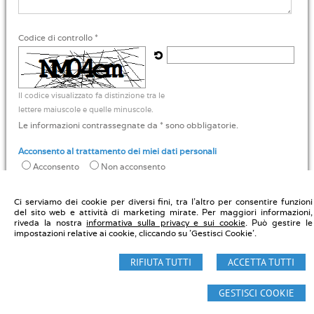
Codice di controllo *
Il codice visualizzato fa distinzione tra le
lettere maiuscole e quelle minuscole.
Le informazioni contrassegnate da * sono obbligatorie.
Acconsento al trattamento dei miei dati personali
Acconsento
Non acconsento
Ci serviamo dei cookie per diversi fini, tra l'altro per consentire funzioni
del sito web e attività di marketing mirate. Per maggiori informazioni,
riveda la nostra
informativa sulla privacy e sui cookie
. Può gestire le
impostazioni relative ai cookie, cliccando su 'Gestisci Cookie'.
Notaio Carmelo Di Marco - Studio Notarile Di Marco
Via Washington, 88 20146 Milano - Tel. 0283623030
RIFIUTA TUTTI
ACCETTA TUTTI
GESTISCI COOKIE
© 2026 Copyright Studio Notarile Di Marco. Tutti i diritti riservati | P.IVA
13434230150 |
Sitemap
-
Privacy
-
Gestisci Cookie
-
Credits