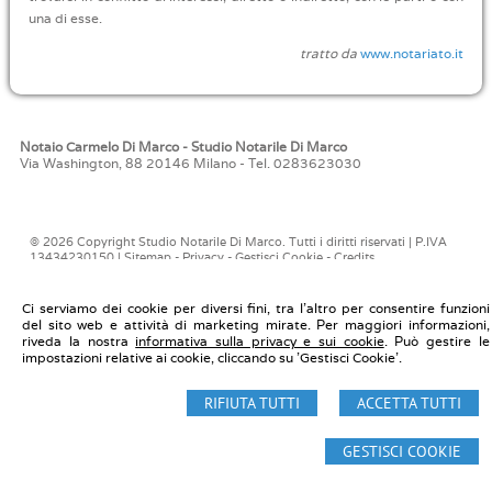
una di esse.
tratto da
www.notariato.it
Notaio Carmelo Di Marco - Studio Notarile Di Marco
Via Washington, 88 20146 Milano - Tel. 0283623030
© 2026 Copyright Studio Notarile Di Marco. Tutti i diritti riservati | P.IVA
13434230150 |
Sitemap
-
Privacy
-
Gestisci Cookie
-
Credits
Ci serviamo dei cookie per diversi fini, tra l'altro per consentire funzioni
del sito web e attività di marketing mirate. Per maggiori informazioni,
riveda la nostra
informativa sulla privacy e sui cookie
. Può gestire le
impostazioni relative ai cookie, cliccando su 'Gestisci Cookie'.
RIFIUTA TUTTI
ACCETTA TUTTI
GESTISCI COOKIE