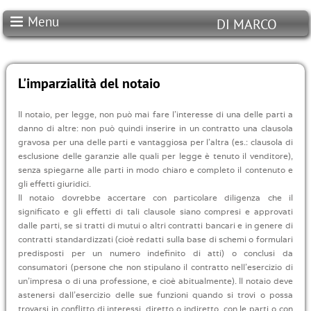
Menu
DI MARCO
STUDIO NOTARILE
DI MARCO
L'imparzialità del notaio
Il notaio, per legge, non può mai fare l'interesse di una delle parti a
danno di altre: non può quindi inserire in un contratto una clausola
gravosa per una delle parti e vantaggiosa per l'altra (es.: clausola di
esclusione delle garanzie alle quali per legge è tenuto il venditore),
senza spiegarne alle parti in modo chiaro e completo il contenuto e
gli effetti giuridici.
Il notaio dovrebbe accertare con particolare diligenza che il
significato e gli effetti di tali clausole siano compresi e approvati
dalle parti, se si tratti di mutui o altri contratti bancari e in genere di
contratti standardizzati (cioè redatti sulla base di schemi o formulari
predisposti per un numero indefinito di atti) o conclusi da
consumatori (persone che non stipulano il contratto nell'esercizio di
un'impresa o di una professione, e cioè abitualmente). Il notaio deve
astenersi dall'esercizio delle sue funzioni quando si trovi o possa
trovarsi in conflitto di interessi, diretto o indiretto, con le parti o con