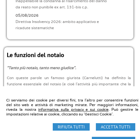
Inappellabile la condanna al risarcimento del danno
da reato non punibile ex art. 131-bis c.p.
05/08/2026
Direttiva Insolvency 2026: ambito applicativo e
ricadute sistematiche
Le funzioni del notaio
"Tanto più notaio, tanto meno giudice".
Con queste parole un famoso giurista (Carnelutti) ha definito la
funzione essenziale del notaio (e cioè l’attività più importante che la
legge affida al notaio).
» Leggi tutto
Ci serviamo dei cookie per diversi fini, tra l'altro per consentire funzioni
del sito web e attività di marketing mirate. Per maggiori informazioni,
riveda la nostra
informativa sulla privacy e sui cookie
. Può gestire le
impostazioni relative ai cookie, cliccando su 'Gestisci Cookie'.
Notaio Carmelo Di Marco - Studio Notarile Di Marco
Via Washington, 88 20146 Milano - Tel. 0283623030
RIFIUTA TUTTI
ACCETTA TUTTI